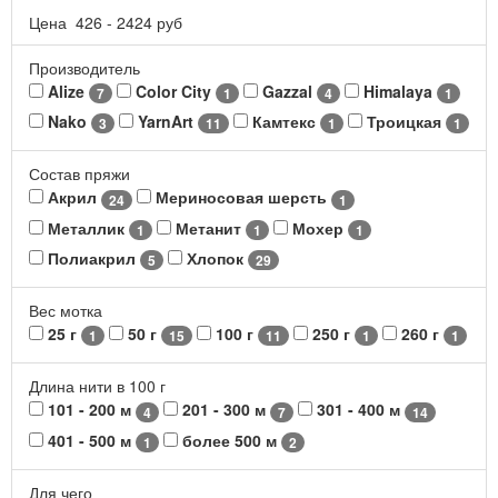
Цена
426
-
2424
руб
Производитель
Alize
Color City
Gazzal
Himalaya
7
1
4
1
Nako
YarnArt
Камтекс
Троицкая
3
11
1
1
Состав пряжи
Акрил
Мериносовая шерсть
24
1
Металлик
Метанит
Мохер
1
1
1
Полиакрил
Хлопок
5
29
Вес мотка
25 г
50 г
100 г
250 г
260 г
1
15
11
1
1
Длина нити в 100 г
101 - 200 м
201 - 300 м
301 - 400 м
4
7
14
401 - 500 м
более 500 м
1
2
Для чего