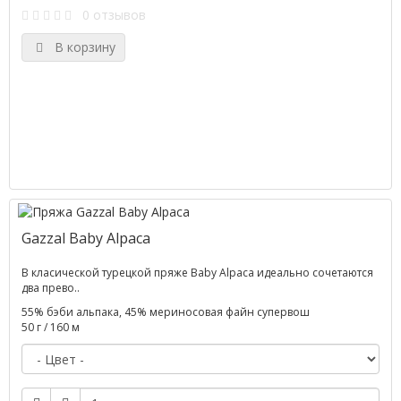
0 отзывов
В корзину
Gazzal Baby Alpaca
В класической турецкой пряже Baby Alpaca идеально сочетаются
два прево..
55% бэби альпака, 45% мериносовая файн супервош
50 г / 160 м