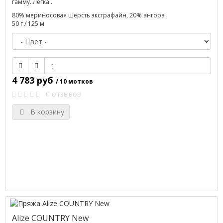
гамму. Легка..
80% мериносовая шерсть экстрафайн, 20% ангора
50 г / 125 м
4 783 руб
/ 10 мотков
0 отзывов
В корзину
Alize COUNTRY New