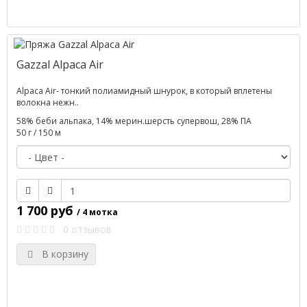
Gazzal Alpaca Air
Alpaca Air- тонкий полиамидный шнурок, в который вплетены
волокна нежн..
58% беби альпака, 14% мерин.шерсть супервош, 28% ПА
50 г / 150 м
1 700 руб
/ 4 мотка
0 отзывов
В корзину