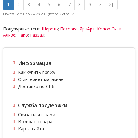
1
2
3
4
5
6
7
8
9
>
>|
Показано с 1 по 24 из 203 (всего 9 страниц)
Популярные теги:
Шерсть
;
Пехорка
;
ЯрнАрт
;
Колор Сити
;
Ализе
;
Нако
;
Газзал
;
Информация
Как купить пряжу
О интернет-магазине
Доставка по СПб
Служба поддержки
Связаться с нами
Возврат товара
Карта сайта