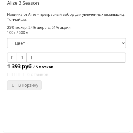
Alize 3 Season
Новинка от Alize – прекрасный выбор для увлеченных вязальщиц.
Тончайша..
25% мохер, 24% шерсть, 51% акрил
100 г / 500 м
1 393 руб
/ 5 мотков
0 отзывов
В корзину