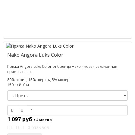
Nako Angora Luks Color
Пряжа Angora Luks Color от бренда Нако - новая секционная
пряжа с плав..
80% акрил, 15% шерсть, 5% мохер
150 г / 810 м
1 097 руб
/ 4 мотка
0 отзывов