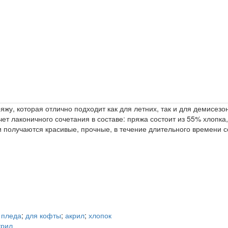
ряжу, которая отлично подходит как для летних, так и для демисез
чет лаконичного сочетания в составе: пряжа состоит из 55% хлопка
щи получаются красивые, прочные, в течение длительного времени
 пледа
;
для кофты
;
акрил
;
хлопок
крил