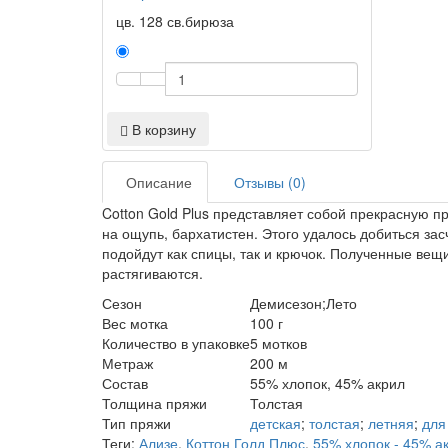
цв. 128 св.бирюза
В корзину
Описание
Отзывы (0)
Cotton Gold Plus представляет собой прекрасную п
на ощупь, бархатистен. Этого удалось добиться зас
подойдут как спицы, так и крючок. Полученные ве
растягиваются.
Сезон
Демисезон;Лето
Вес мотка
100 г
Количество в упаковке
5 мотков
Метраж
200 м
Состав
55% хлопок, 45% акрил
Толщина пряжи
Толстая
Тип пряжи
детская
;
толстая
;
летняя
;
для
Теги:
Ализе
,
Коттон Голд Плюс
,
55% хлопок - 45% а