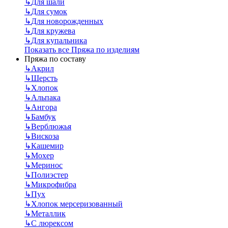
↳
Для шали
↳
Для сумок
↳
Для новорожденных
↳
Для кружева
↳
Для купальника
Показать все Пряжа по изделиям
Пряжа по составу
↳
Акрил
↳
Шерсть
↳
Хлопок
↳
Альпака
↳
Ангора
↳
Бамбук
↳
Верблюжья
↳
Вискоза
↳
Кашемир
↳
Мохер
↳
Меринос
↳
Полиэстер
↳
Микрофибра
↳
Пух
↳
Хлопок мерсеризованный
↳
Металлик
↳
С люрексом