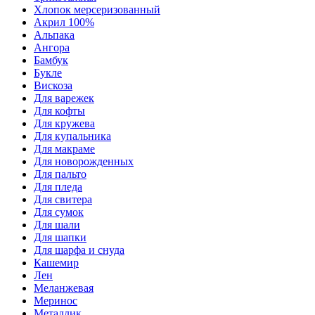
Хлопок мерсеризованный
Акрил 100%
Альпака
Ангора
Бамбук
Букле
Вискоза
Для варежек
Для кофты
Для кружева
Для купальника
Для макраме
Для новорожденных
Для пальто
Для пледа
Для свитера
Для сумок
Для шали
Для шапки
Для шарфа и снуда
Кашемир
Лен
Меланжевая
Меринос
Металлик