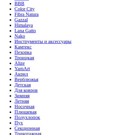
BBB
Color City
Fibra Natura
Gazzal
Himalaya
Lana Gatto
Nako
Инструменты и аксессуары
Камтекс
Пехорка
Троицкая
Alize
YarnArt
Акрил
Верблюжья
Детская
Для ковров
Зимняя
Летняя
Носочная
Плюшевая
Полухлопок
Пух
Секционная
Трикотажная