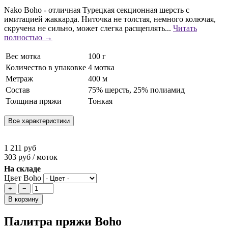
Nako Boho - отличная Турецкая секционная шерсть с
имитацией жаккарда. Ниточка не толстая, немного колючая,
скручена не сильно, может слегка расщеплять...
Читать
полностью →
Вес мотка
100 г
Количество в упаковке
4 мотка
Метраж
400 м
Состав
75% шерсть, 25% полиамид
Толщина пряжи
Тонкая
Все характеристики
1 211 руб
303 руб / моток
На складе
Цвет Boho
+
−
В корзину
Палитра пряжи Boho