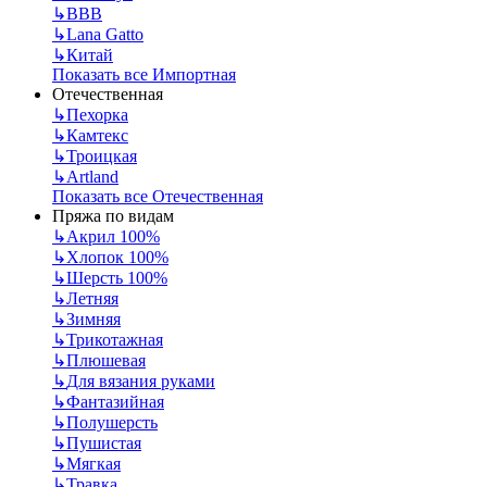
↳
BBB
↳
Lana Gatto
↳
Китай
Показать все Импортная
Отечественная
↳
Пехорка
↳
Камтекс
↳
Троицкая
↳
Artland
Показать все Отечественная
Пряжа по видам
↳
Акрил 100%
↳
Хлопок 100%
↳
Шерсть 100%
↳
Летняя
↳
Зимняя
↳
Трикотажная
↳
Плюшевая
↳
Для вязания руками
↳
Фантазийная
↳
Полушерсть
↳
Пушистая
↳
Мягкая
↳
Травка