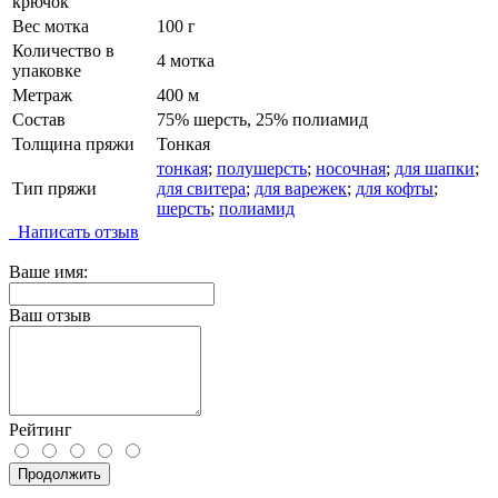
крючок
Вес мотка
100 г
Количество в
4 мотка
упаковке
Метраж
400 м
Состав
75% шерсть, 25% полиамид
Толщина пряжи
Тонкая
тонкая
;
полушерсть
;
носочная
;
для шапки
;
Тип пряжи
для свитера
;
для варежек
;
для кофты
;
шерсть
;
полиамид
Написать отзыв
Ваше имя:
Ваш отзыв
Рейтинг
Продолжить