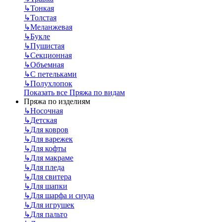
↳
Тонкая
↳
Толстая
↳
Меланжевая
↳
Букле
↳
Пушистая
↳
Секционная
↳
Объемная
↳
С петельками
↳
Полухлопок
Показать все Пряжа по видам
Пряжа по изделиям
↳
Носочная
↳
Детская
↳
Для ковров
↳
Для варежек
↳
Для кофты
↳
Для макраме
↳
Для пледа
↳
Для свитера
↳
Для шапки
↳
Для шарфа и снуда
↳
Для игрушек
↳
Для пальто