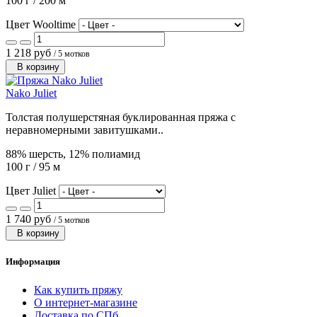
100 г / 200 м
Цвет Wooltime
1 218 руб
/ 5 мотков
В корзину
Nako Juliet
Толстая полушерстяная буклированная пряжа с
неравномерными завитушками..
88% шерсть, 12% полиамид
100 г / 95 м
Цвет Juliet
1 740 руб
/ 5 мотков
В корзину
Информация
Как купить пряжу
О интернет-магазине
Доставка по СПб