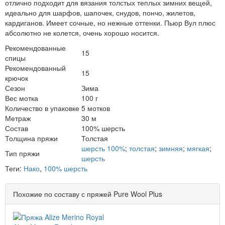
отлично подходит для вязания толстых теплых зимних вещей,
идеально для шарфов, шапочек, снудов, пончо, жилетов,
кардиганов. Имеет сочные, но нежные оттенки. Пьюр Вул плюс
абсолютно не колется, очень хорошо носится.
Рекомендованные
15
спицы
Рекомендованный
15
крючок
Сезон
Зима
Вес мотка
100 г
Количество в упаковке
5 мотков
Метраж
30 м
Состав
100% шерсть
Толщина пряжи
Толстая
шерсть 100%
;
толстая
;
зимняя
;
мягкая
;
Тип пряжи
шерсть
Теги:
Нако
,
100% шерсть
Похожие по составу с пряжей Pure Wool Plus