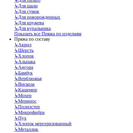
↳
Для пальто
↳
Для шали
↳
Для сумок
↳
Для новорожденных
↳
Для кружева
↳
Для купальника
Показать все Пряжа по изделиям
Пряжа по составу
↳
Акрил
↳
Шерсть
↳
Хлопок
↳
Альпака
↳
Ангора
↳
Бамбук
↳
Верблюжья
↳
Вискоза
↳
Кашемир
↳
Мохер
↳
Меринос
↳
Полиэстер
↳
Микрофибра
↳
Пух
↳
Хлопок мерсеризованный
↳
Металлик