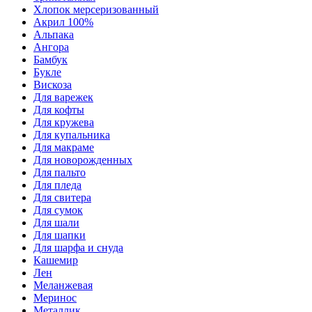
Хлопок мерсеризованный
Акрил 100%
Альпака
Ангора
Бамбук
Букле
Вискоза
Для варежек
Для кофты
Для кружева
Для купальника
Для макраме
Для новорожденных
Для пальто
Для пледа
Для свитера
Для сумок
Для шали
Для шапки
Для шарфа и снуда
Кашемир
Лен
Меланжевая
Меринос
Металлик