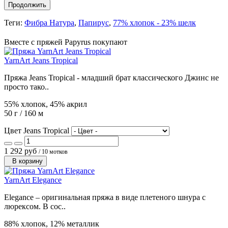
Продолжить
Теги:
Фибра Натура
,
Папирус
,
77% хлопок - 23% шелк
Вместе с пряжей Papyrus покупают
YarnArt Jeans Tropical
Пряжа Jeans Tropical - младший брат классического Джинс не
просто тако..
55% хлопок, 45% акрил
50 г / 160 м
Цвет Jeans Tropical
1 292 руб
/ 10 мотков
В корзину
YarnArt Elegance
Elegance – оригинальная пряжа в виде плетеного шнура с
люрексом. В сос..
88% хлопок, 12% металлик