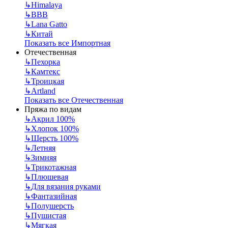
↳
Himalaya
↳
BBB
↳
Lana Gatto
↳
Китай
Показать все Импортная
Отечественная
↳
Пехорка
↳
Камтекс
↳
Троицкая
↳
Artland
Показать все Отечественная
Пряжа по видам
↳
Акрил 100%
↳
Хлопок 100%
↳
Шерсть 100%
↳
Летняя
↳
Зимняя
↳
Трикотажная
↳
Плюшевая
↳
Для вязания руками
↳
Фантазийная
↳
Полушерсть
↳
Пушистая
↳
Мягкая