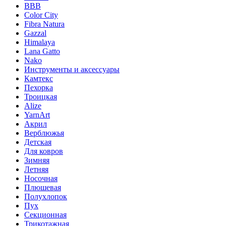
BBB
Color City
Fibra Natura
Gazzal
Himalaya
Lana Gatto
Nako
Инструменты и аксессуары
Камтекс
Пехорка
Троицкая
Alize
YarnArt
Акрил
Верблюжья
Детская
Для ковров
Зимняя
Летняя
Носочная
Плюшевая
Полухлопок
Пух
Секционная
Трикотажная