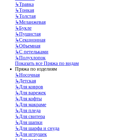
↳
Травка
↳
Тонкая
↳
Толстая
↳
Меланжевая
↳
Букле
↳
Пушистая
↳
Секционная
↳
Объемная
↳
С петельками
↳
Полухлопок
Показать все Пряжа по видам
Пряжа по изделиям
↳
Носочная
↳
Детская
↳
Для ковров
↳
Для варежек
↳
Для кофты
↳
Для макраме
↳
Для пледа
↳
Для свитера
↳
Для шапки
↳
Для шарфа и снуда
↳
Для игрушек