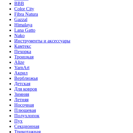
BBB
Color City
Fibra Natura
Gazzal
Himalaya
Lana Gatto
Nako
Инструменты и аксессуары
Камтекс
Пехорка
Троицкая
Alize
YarnArt
Акрил
Верблюжья
Детская
Для ковров
Зимняя
Летняя
Носочная
Плюшевая
Полухлопок
Пух
Секционная
Трикотажная