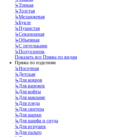
↳
Тонкая
↳
Толстая
↳
Меланжевая
↳
Букле
↳
Пушистая
↳
Секционная
↳
Объемная
↳
С петельками
↳
Полухлопок
Показать все Пряжа по видам
Пряжа по изделиям
↳
Носочная
↳
Детская
↳
Для ковров
↳
Для варежек
↳
Для кофты
↳
Для макраме
↳
Для пледа
↳
Для свитера
↳
Для шапки
↳
Для шарфа и снуда
↳
Для игрушек
↳
Для пальто