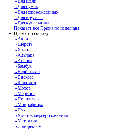
↳
Для шали
↳
Для сумок
↳
Для новорожденных
↳
Для кружева
↳
Для купальника
Показать все Пряжа по изделиям
Пряжа по составу
↳
Акрил
↳
Шерсть
↳
Хлопок
↳
Альпака
↳
Ангора
↳
Бамбук
↳
Верблюжья
↳
Вискоза
↳
Кашемир
↳
Мохер
↳
Меринос
↳
Полиэстер
↳
Микрофибра
↳
Пух
↳
Хлопок мерсеризованный
↳
Металлик
↳
С люрексом