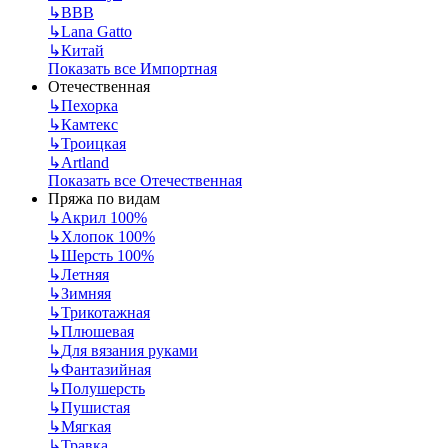
↳
BBB
↳
Lana Gatto
↳
Китай
Показать все Импортная
Отечественная
↳
Пехорка
↳
Камтекс
↳
Троицкая
↳
Artland
Показать все Отечественная
Пряжа по видам
↳
Акрил 100%
↳
Хлопок 100%
↳
Шерсть 100%
↳
Летняя
↳
Зимняя
↳
Трикотажная
↳
Плюшевая
↳
Для вязания руками
↳
Фантазийная
↳
Полушерсть
↳
Пушистая
↳
Мягкая
↳
Травка