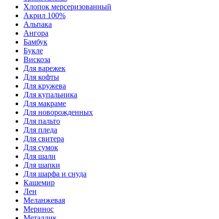
Хлопок мерсеризованный
Акрил 100%
Альпака
Ангора
Бамбук
Букле
Вискоза
Для варежек
Для кофты
Для кружева
Для купальника
Для макраме
Для новорожденных
Для пальто
Для пледа
Для свитера
Для сумок
Для шали
Для шапки
Для шарфа и снуда
Кашемир
Лен
Меланжевая
Меринос
Металлик