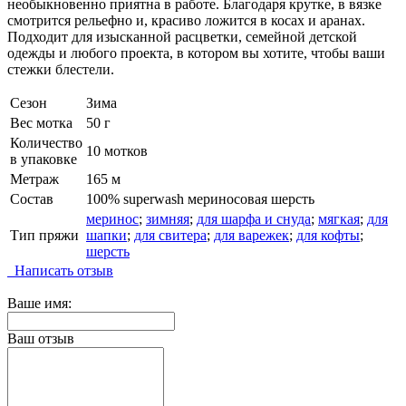
необыкновенно приятна в работе. Благодаря крутке, в вязке
смотрится рельефно и, красиво ложится в косах и аранах.
Подходит для изысканной расцветки, семейной детской
одежды и любого проекта, в котором вы хотите, чтобы ваши
стежки блестели.
Сезон
Зима
Вес мотка
50 г
Количество
10 мотков
в упаковке
Метраж
165 м
Состав
100% superwash мериносовая шерсть
меринос
;
зимняя
;
для шарфа и снуда
;
мягкая
;
для
Тип пряжи
шапки
;
для свитера
;
для варежек
;
для кофты
;
шерсть
Написать отзыв
Ваше имя:
Ваш отзыв