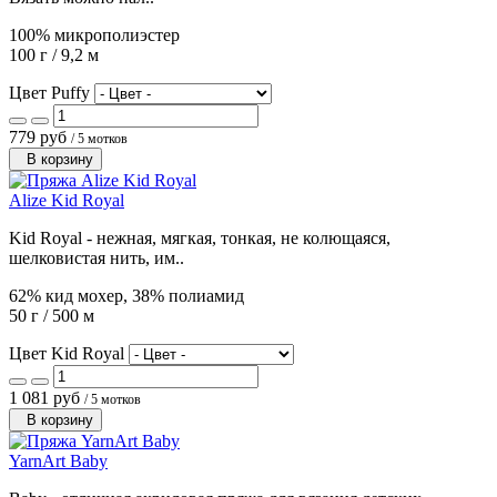
100% микрополиэстер
100 г / 9,2 м
Цвет Puffy
779 руб
/ 5 мотков
В корзину
Alize Kid Royal
Kid Royal - нежная, мягкая, тонкая, не колющаяся,
шелковистая нить, им..
62% кид мохер, 38% полиамид
50 г / 500 м
Цвет Kid Royal
1 081 руб
/ 5 мотков
В корзину
YarnArt Baby