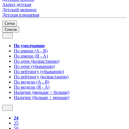
Акрил детская
Детский меринос
Детская плюшевая
Сетка
Список
По умолчанию
По имени (A - Я)
По имени (Я - A)
По цене (возрастанию)
По цене (убыванию)
По рейтингу (убыванию)
По рейтингу (возрастанию)
По модели (A - Я)
По модели (Я - A)
Наличие (меньше > больше)
Наличие (больше > меньше)
24
25
50