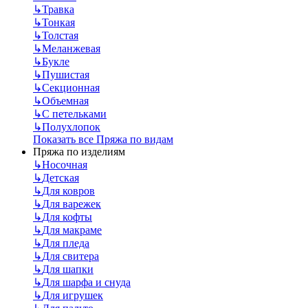
↳
Травка
↳
Тонкая
↳
Толстая
↳
Меланжевая
↳
Букле
↳
Пушистая
↳
Секционная
↳
Объемная
↳
С петельками
↳
Полухлопок
Показать все Пряжа по видам
Пряжа по изделиям
↳
Носочная
↳
Детская
↳
Для ковров
↳
Для варежек
↳
Для кофты
↳
Для макраме
↳
Для пледа
↳
Для свитера
↳
Для шапки
↳
Для шарфа и снуда
↳
Для игрушек