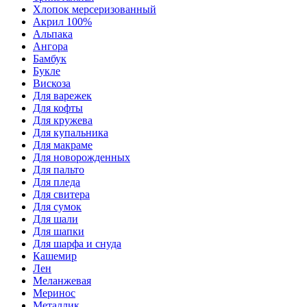
Хлопок мерсеризованный
Акрил 100%
Альпака
Ангора
Бамбук
Букле
Вискоза
Для варежек
Для кофты
Для кружева
Для купальника
Для макраме
Для новорожденных
Для пальто
Для пледа
Для свитера
Для сумок
Для шали
Для шапки
Для шарфа и снуда
Кашемир
Лен
Меланжевая
Меринос
Металлик