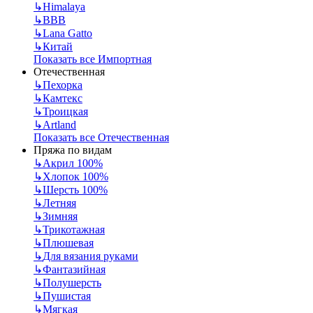
↳
Himalaya
↳
BBB
↳
Lana Gatto
↳
Китай
Показать все Импортная
Отечественная
↳
Пехорка
↳
Камтекс
↳
Троицкая
↳
Artland
Показать все Отечественная
Пряжа по видам
↳
Акрил 100%
↳
Хлопок 100%
↳
Шерсть 100%
↳
Летняя
↳
Зимняя
↳
Трикотажная
↳
Плюшевая
↳
Для вязания руками
↳
Фантазийная
↳
Полушерсть
↳
Пушистая
↳
Мягкая