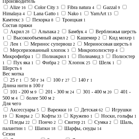
Производитель
Alize
Color City
Fibra natura
Gazzal
16
3
4
9
Himalaya
Lana Gatto
Nako
YarnArt
4
1
1
13
Камтекс
Пехорка
Троицкая
3
8
1
Состав пряжи
Акрил
Альпака
Бамбук
Верблюжья шерсть
28
2
4
Высокообъемный акрил
Кашемир
Кид мохер
1
2
2
1
Лен
Меринос супервош
Мериносовая шерсть
1
2
8
Мерсеризованный хлопок
Микрополиэстер
3
4
Микрофибра
Полиакрил
Полиамид
Полиэстер
1
1
3
Пух яка
Фибра
Хлопок
Шелк
1
1
2
25
1
Шерсть
6
Вес мотка
25 г
50 г
100 г
140 г
1
34
27
1
Длина нити в 100 г
101 - 200 м
201 - 300 м
301 - 400 м
401 -
9
24
20
500 м
более 500 м
4
2
Для чего
Аксессуары
Варежки
Детская
Игрушки
5
10
62
Ковры
Кофты
Кружево
Носки, гольфы
19
2
33
1
1
Пледы
Пончо
Свитер
Сумка
Шаль,
22
2
21
2
палантин
Шапки
Шарфы, снуды
1
18
14
Сезон