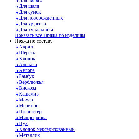
↳
Для пальто
↳
Для шали
↳
Для сумок
↳
Для новорожденных
↳
Для кружева
↳
Для купальника
Показать все Пряжа по изделиям
Пряжа по составу
↳
Акрил
↳
Шерсть
↳
Хлопок
↳
Альпака
↳
Ангора
↳
Бамбук
↳
Верблюжья
↳
Вискоза
↳
Кашемир
↳
Мохер
↳
Меринос
↳
Полиэстер
↳
Микрофибра
↳
Пух
↳
Хлопок мерсеризованный
↳
Металлик