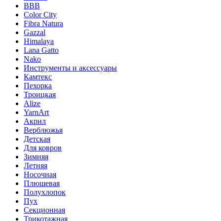
BBB
Color City
Fibra Natura
Gazzal
Himalaya
Lana Gatto
Nako
Инструменты и аксессуары
Камтекс
Пехорка
Троицкая
Alize
YarnArt
Акрил
Верблюжья
Детская
Для ковров
Зимняя
Летняя
Носочная
Плюшевая
Полухлопок
Пух
Секционная
Трикотажная