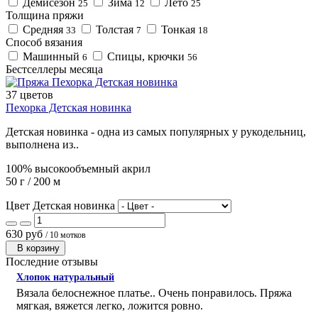
Демисезон
Зима
Лето
25
12
25
Толщина пряжи
Средняя
Толстая
Тонкая
33
7
18
Способ вязания
Машинный
Спицы, крючки
6
56
Бестселлеры месяца
37 цветов
Пехорка Детская новинка
Детская новинка - одна из самых популярных у рукодельниц,
выполнена из..
100% высокообъемный акрил
50 г / 200 м
Цвет Детская новинка
630 руб
/ 10 мотков
В корзину
Последние отзывы
Хлопок натуральный
Вязала белоснежное платье.. Очень понравилось. Пряжа
мягкая, вяжется легко, ложится ровно.