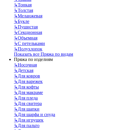
↳
Тонкая
↳
Толстая
↳
Меланжевая
↳
Букле
↳
Пушистая
↳
Секционная
↳
Объемная
↳
С петельками
↳
Полухлопок
Показать все Пряжа по видам
Пряжа по изделиям
↳
Носочная
↳
Детская
↳
Для ковров
↳
Для варежек
↳
Для кофты
↳
Для макраме
↳
Для пледа
↳
Для свитера
↳
Для шапки
↳
Для шарфа и снуда
↳
Для игрушек
↳
Для пальто