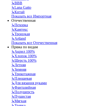
↳
BBB
↳
Lana Gatto
↳
Китай
Показать все Импортная
Отечественная
↳
Пехорка
↳
Камтекс
↳
Троицкая
↳
Artland
Показать все Отечественная
Пряжа по видам
↳
Акрил 100%
↳
Хлопок 100%
↳
Шерсть 100%
↳
Летняя
↳
Зимняя
↳
Трикотажная
↳
Плюшевая
↳
Для вязания руками
↳
Фантазийная
↳
Полушерсть
↳
Пушистая
↳
Мягкая
↳
Травка