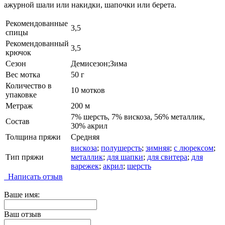
ажурной шали или накидки, шапочки или берета.
Рекомендованные
3,5
спицы
Рекомендованный
3,5
крючок
Сезон
Демисезон;Зима
Вес мотка
50 г
Количество в
10 мотков
упаковке
Метраж
200 м
7% шерсть, 7% вискоза, 56% металлик,
Состав
30% акрил
Толщина пряжи
Средняя
вискоза
;
полушерсть
;
зимняя
;
с люрексом
;
Тип пряжи
металлик
;
для шапки
;
для свитера
;
для
варежек
;
акрил
;
шерсть
Написать отзыв
Ваше имя:
Ваш отзыв