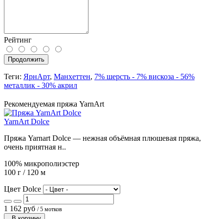
Рейтинг
Продолжить
Теги:
ЯрнАрт
,
Манхеттен
,
7% шерсть - 7% вискоза - 56%
металлик - 30% акрил
Рекомендуемая пряжа YarnArt
YarnArt Dolce
Пряжа Yarnart Dolce — нежная объёмная плюшевая пряжа,
очень приятная н..
100% микрополиэстер
100 г / 120 м
Цвет Dolce
1 162 руб
/ 5 мотков
В корзину