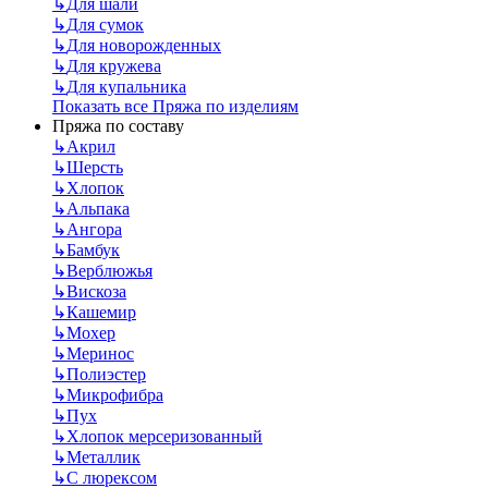
↳
Для шали
↳
Для сумок
↳
Для новорожденных
↳
Для кружева
↳
Для купальника
Показать все Пряжа по изделиям
Пряжа по составу
↳
Акрил
↳
Шерсть
↳
Хлопок
↳
Альпака
↳
Ангора
↳
Бамбук
↳
Верблюжья
↳
Вискоза
↳
Кашемир
↳
Мохер
↳
Меринос
↳
Полиэстер
↳
Микрофибра
↳
Пух
↳
Хлопок мерсеризованный
↳
Металлик
↳
С люрексом