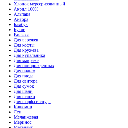
Хлопок мерсеризованный
Акрил 100%
Альпака
Ангора
Бамбук
Букле
Вискоза
Для варежек
Для кофты
Для кружева
Для купальника
Для макраме
Для новорожденных
Для пальто
Для пледа
Для свитера
Для сумок
Для шали
Для шапки
Для шарфа и снуда
Кашемир
Лен
Меланжевая
Меринос
Металлик