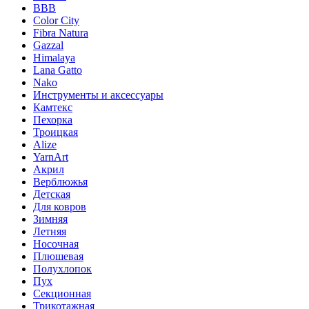
BBB
Color City
Fibra Natura
Gazzal
Himalaya
Lana Gatto
Nako
Инструменты и аксессуары
Камтекс
Пехорка
Троицкая
Alize
YarnArt
Акрил
Верблюжья
Детская
Для ковров
Зимняя
Летняя
Носочная
Плюшевая
Полухлопок
Пух
Секционная
Трикотажная