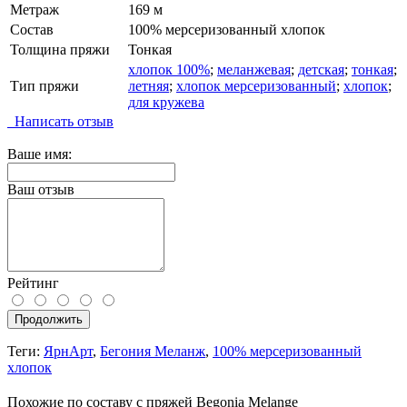
Метраж
169 м
Состав
100% мерсеризованный хлопок
Толщина пряжи
Тонкая
хлопок 100%
;
меланжевая
;
детская
;
тонкая
;
Тип пряжи
летняя
;
хлопок мерсеризованный
;
хлопок
;
для кружева
Написать отзыв
Ваше имя:
Ваш отзыв
Рейтинг
Продолжить
Теги:
ЯрнАрт
,
Бегония Меланж
,
100% мерсеризованный
хлопок
Похожие по составу с пряжей Begonia Melange