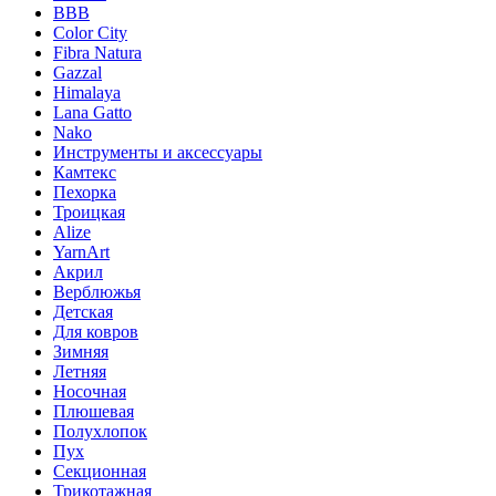
BBB
Color City
Fibra Natura
Gazzal
Himalaya
Lana Gatto
Nako
Инструменты и аксессуары
Камтекс
Пехорка
Троицкая
Alize
YarnArt
Акрил
Верблюжья
Детская
Для ковров
Зимняя
Летняя
Носочная
Плюшевая
Полухлопок
Пух
Секционная
Трикотажная