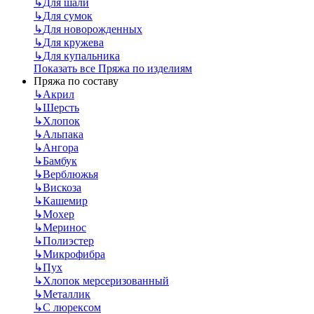
↳
Для шали
↳
Для сумок
↳
Для новорожденных
↳
Для кружева
↳
Для купальника
Показать все Пряжа по изделиям
Пряжа по составу
↳
Акрил
↳
Шерсть
↳
Хлопок
↳
Альпака
↳
Ангора
↳
Бамбук
↳
Верблюжья
↳
Вискоза
↳
Кашемир
↳
Мохер
↳
Меринос
↳
Полиэстер
↳
Микрофибра
↳
Пух
↳
Хлопок мерсеризованный
↳
Металлик
↳
С люрексом