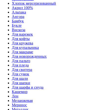
Хлопок мерсеризованный
Акрил 100%
Альпака
Ангора
Бамбук
Букле
Вискоза
Для варежек
Для кофты
Для кружева
Для купальника
Для макраме
Для новорожденных
Для пальто
Для пледа
Для свитера
Для сумок
Для шали
Для шапки
Для шарфа и снуда
Кашемир
Лен
Меланжевая
Меринос
Металлик