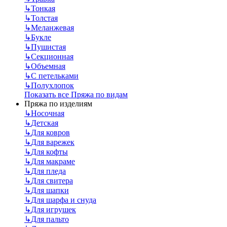
↳
Тонкая
↳
Толстая
↳
Меланжевая
↳
Букле
↳
Пушистая
↳
Секционная
↳
Объемная
↳
С петельками
↳
Полухлопок
Показать все Пряжа по видам
Пряжа по изделиям
↳
Носочная
↳
Детская
↳
Для ковров
↳
Для варежек
↳
Для кофты
↳
Для макраме
↳
Для пледа
↳
Для свитера
↳
Для шапки
↳
Для шарфа и снуда
↳
Для игрушек
↳
Для пальто