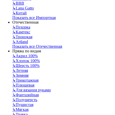
↳
BBB
↳
Lana Gatto
↳
Китай
Показать все Импортная
Отечественная
↳
Пехорка
↳
Камтекс
↳
Троицкая
↳
Artland
Показать все Отечественная
Пряжа по видам
↳
Акрил 100%
↳
Хлопок 100%
↳
Шерсть 100%
↳
Летняя
↳
Зимняя
↳
Трикотажная
↳
Плюшевая
↳
Для вязания руками
↳
Фантазийная
↳
Полушерсть
↳
Пушистая
↳
Мягкая
↳
Травка