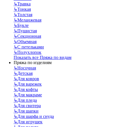
↳
Травка
↳
Тонкая
↳
Толстая
↳
Меланжевая
↳
Букле
↳
Пушистая
↳
Секционная
↳
Объемная
↳
С петельками
↳
Полухлопок
Показать все Пряжа по видам
Пряжа по изделиям
↳
Носочная
↳
Детская
↳
Для ковров
↳
Для варежек
↳
Для кофты
↳
Для макраме
↳
Для пледа
↳
Для свитера
↳
Для шапки
↳
Для шарфа и снуда
↳
Для игрушек