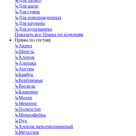
↳
Для пальто
↳
Для шали
↳
Для сумок
↳
Для новорожденных
↳
Для кружева
↳
Для купальника
Показать все Пряжа по изделиям
Пряжа по составу
↳
Акрил
↳
Шерсть
↳
Хлопок
↳
Альпака
↳
Ангора
↳
Бамбук
↳
Верблюжья
↳
Вискоза
↳
Кашемир
↳
Мохер
↳
Меринос
↳
Полиэстер
↳
Микрофибра
↳
Пух
↳
Хлопок мерсеризованный
↳
Металлик