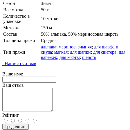
Сезон
Зима
Вес мотка
50 г
Количество в
10 мотков
упаковке
Метраж
150 м
Состав
50% альпака, 50% мериносовая шерсть
Толщина пряжи
Средняя
альпака
;
меринос
;
зимняя
;
для шарфа и
Тип пряжи
снуда
;
мягкая
;
для шапки
;
для свитера
;
для
варежек
;
для кофты
;
шерсть
Написать отзыв
Ваше имя:
Ваш отзыв
Рейтинг
Продолжить