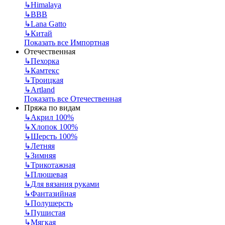
↳
Himalaya
↳
BBB
↳
Lana Gatto
↳
Китай
Показать все Импортная
Отечественная
↳
Пехорка
↳
Камтекс
↳
Троицкая
↳
Artland
Показать все Отечественная
Пряжа по видам
↳
Акрил 100%
↳
Хлопок 100%
↳
Шерсть 100%
↳
Летняя
↳
Зимняя
↳
Трикотажная
↳
Плюшевая
↳
Для вязания руками
↳
Фантазийная
↳
Полушерсть
↳
Пушистая
↳
Мягкая