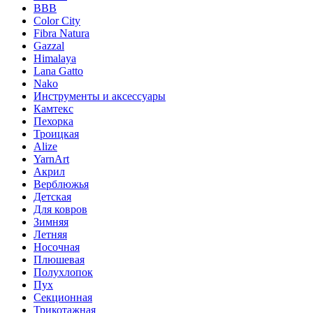
BBB
Color City
Fibra Natura
Gazzal
Himalaya
Lana Gatto
Nako
Инструменты и аксессуары
Камтекс
Пехорка
Троицкая
Alize
YarnArt
Акрил
Верблюжья
Детская
Для ковров
Зимняя
Летняя
Носочная
Плюшевая
Полухлопок
Пух
Секционная
Трикотажная