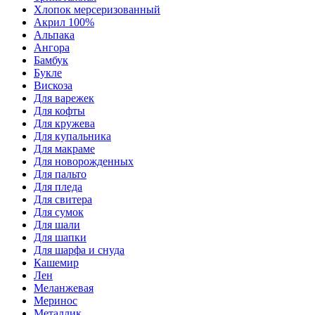
Хлопок мерсеризованный
Акрил 100%
Альпака
Ангора
Бамбук
Букле
Вискоза
Для варежек
Для кофты
Для кружева
Для купальника
Для макраме
Для новорожденных
Для пальто
Для пледа
Для свитера
Для сумок
Для шали
Для шапки
Для шарфа и снуда
Кашемир
Лен
Меланжевая
Меринос
Металлик