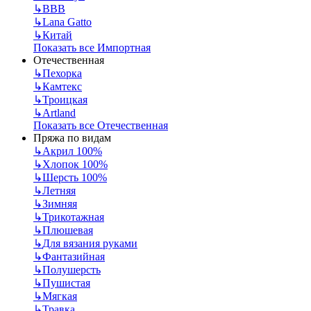
↳
BBB
↳
Lana Gatto
↳
Китай
Показать все Импортная
Отечественная
↳
Пехорка
↳
Камтекс
↳
Троицкая
↳
Artland
Показать все Отечественная
Пряжа по видам
↳
Акрил 100%
↳
Хлопок 100%
↳
Шерсть 100%
↳
Летняя
↳
Зимняя
↳
Трикотажная
↳
Плюшевая
↳
Для вязания руками
↳
Фантазийная
↳
Полушерсть
↳
Пушистая
↳
Мягкая
↳
Травка