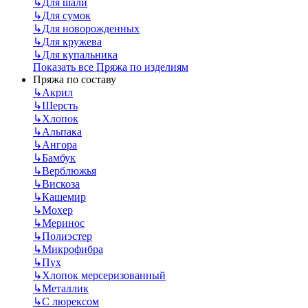
↳
Для шали
↳
Для сумок
↳
Для новорожденных
↳
Для кружева
↳
Для купальника
Показать все Пряжа по изделиям
Пряжа по составу
↳
Акрил
↳
Шерсть
↳
Хлопок
↳
Альпака
↳
Ангора
↳
Бамбук
↳
Верблюжья
↳
Вискоза
↳
Кашемир
↳
Мохер
↳
Меринос
↳
Полиэстер
↳
Микрофибра
↳
Пух
↳
Хлопок мерсеризованный
↳
Металлик
↳
С люрексом