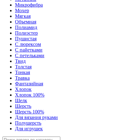
Микрофибра
Мохер
Мягкая
Объемная
Полиамид
Полиэстер
Пушистая
С люрексом
С пайетками
С петельками
Твид
Толстая
Тонкая
Травка
Фантазийная
Хлопок
Хлопок 100%
Шелк
Шерсть
Шерсть 100%
Для вязания руками
Полушерсть
Для игрушек