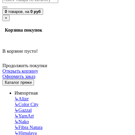
0
товаров,
на
0 руб
×
Корзина покупок
В корзине пусто!
Продолжить покупки
Открыть корзину
Оформить заказ
Каталог пряжи
Импортная
↳
Alize
↳
Color City
↳
Gazzal
↳
YarnArt
↳
Nako
↳
Fibra Natura
↳
Himalaya