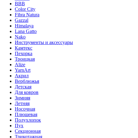
BBB
Color City
Fibra Natura
Gazzal
Himalaya
Lana Gatto
Nako
Инструменты и аксессуары
Камтекс
Пехорка
Троицкая
Alize
YarnArt
Акрил
Верблюжья
Детская
Для ковров
Зимняя
Летняя
Носочная
Плюшевая
Полухлопок
Пух
Секционная
Трикотажная