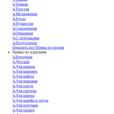
↳
Тонкая
↳
Толстая
↳
Меланжевая
↳
Букле
↳
Пушистая
↳
Секционная
↳
Объемная
↳
С петельками
↳
Полухлопок
Показать все Пряжа по видам
Пряжа по изделиям
↳
Носочная
↳
Детская
↳
Для ковров
↳
Для варежек
↳
Для кофты
↳
Для макраме
↳
Для пледа
↳
Для свитера
↳
Для шапки
↳
Для шарфа и снуда
↳
Для игрушек
↳
Для пальто