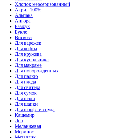
Хлопок мерсеризованный
Акрил 100%
Альпака
Ангора
Бамбук
Букле
Вискоза
Для варежек
Для кофты
Для кружева
Для купальника
Для макраме
Для новорожденных
Для пальто
Для пледа
Для свитера
Для сумок
Для шали
Для шапки
Для шарфа и снуда
Кашемир
Лен
Меланжевая
Меринос
Металлик